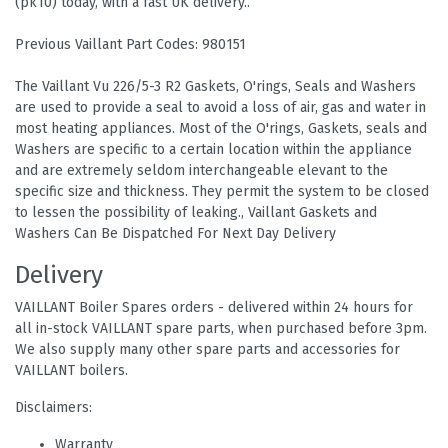
(pk10) today, with a fast UK delivery..
Previous Vaillant Part Codes: 980151
The Vaillant Vu 226/5-3 R2 Gaskets, O'rings, Seals and Washers
are used to provide a seal to avoid a loss of air, gas and water in
most heating appliances. Most of the O'rings, Gaskets, seals and
Washers are specific to a certain location within the appliance
and are extremely seldom interchangeable elevant to the
specific size and thickness. They permit the system to be closed
to lessen the possibility of leaking., Vaillant Gaskets and
Washers Can Be Dispatched For Next Day Delivery
Delivery
VAILLANT Boiler Spares orders - delivered within 24 hours for
all in-stock VAILLANT spare parts, when purchased before 3pm.
We also supply many other spare parts and accessories for
VAILLANT boilers.
Disclaimers:
Warranty