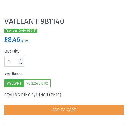
VAILLANT 981140
Previous Code: 980151
£8.46
ex-vat
Quantity
Appliance
VAILLANT
VU 226/5-3 R2
SEALING RING 3/4 INCH (PK10)
ADD TO CART