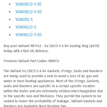
VUW282/2-5 R2
VUW282/2-5 R3
VUW282-5
VUW362/2-5
VUW362/2-5 R3
Buy your Vaillant 981142 - Vu 226/5-3 A R4 Sealing Ring (pk10)
today, with a fast UK delivery..
Previous Vaillant Part Codes: 980012
The Vaillant Vu 226/5-3 A R4 Gaskets, O'rings, Seals and Washers
are being used to provide a seal to avoid a loss of air, gas and
water in most heating appliances. Most of the O'rings, Gaskets,
seals and Washers are specific to a certain specific location
within the boiler and are extremely seldom interchangeable due
to the specific size and thickness. They permit the system to be
sealed to lower the probability of leakage., Vaillant Gaskets and
Washers Are Available Next Working Day